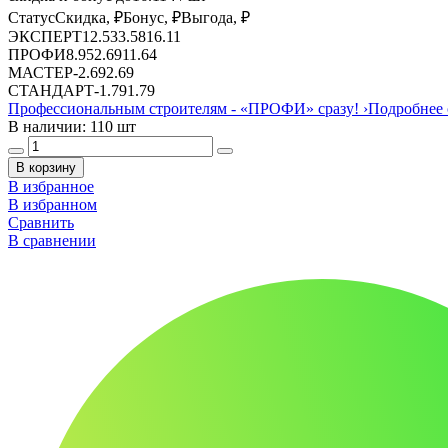
Статус
Скидка, ₽
Бонус, ₽
Выгода, ₽
ЭКСПЕРТ
12.53
3.58
16.11
ПРОФИ
8.95
2.69
11.64
МАСТЕР
-
2.69
2.69
СТАНДАРТ
-
1.79
1.79
Профессиональным строителям -
«ПРОФИ»
сразу!
›
Подробнее 
В наличии: 110 шт
В корзину
В избранное
В избранном
Сравнить
В сравнении