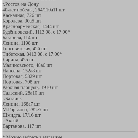
г.Ростов-на-Дону
40-лет победы, 264/110а
11 шт
Каскадная, 72
6 шт
Королева, 30а
5 шт
Красноармейская, 144
4 шт
Будённовский, 11
13.08, с 17:00*
Базарная, 11
4 шт
Ленина, 119
8 шт
Горсоветская, 45
6 шт
Тибетская, 34
13.08, с 17:00*
Ларина, 45
5 шт
Малиновского, 48а
6 шт
Нансена, 152а
8 шт
Портовая, 532
9 шт
Портовая, 70
8 шт
Рабочая площадь, 19
10 шт
Сальский, 28a
10 шт
г.Батайск
Ленина, 168а
7 шт
М.Горького, 285е
5 шт
Шмидта, 17/1
6 шт
г.Аксай
Вартанова, 11
7 шт
* Можно забрать в магазине,