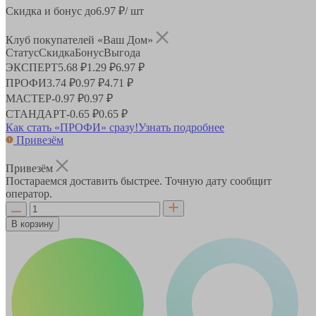
Скидка и бонус до
6.97
₽/ шт
Клуб покупателей «Ваш Дом»
Статус
Скидка
Бонус
Выгода
ЭКСПЕРТ
5.68 ₽
1.29 ₽
6.97 ₽
ПРОФИ
3.74 ₽
0.97 ₽
4.71 ₽
МАСТЕР
-
0.97 ₽
0.97 ₽
СТАНДАРТ
-
0.65 ₽
0.65 ₽
Как стать «ПРОФИ» сразу!
Узнать подробнее
Привезём
Привезём
Постараемся доставить быстрее. Точную дату сообщит
оператор.
В корзину