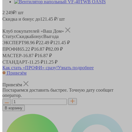
2 249
₽
/ шт
Скидка и бонус до
121.45
₽/ шт
Клуб покупателей «Ваш Дом»
Статус
Скидка
Бонус
Выгода
ЭКСПЕРТ
98.96 ₽
22.49 ₽
121.45 ₽
ПРОФИ
65.22 ₽
16.87 ₽
82.09 ₽
МАСТЕР
-
16.87 ₽
16.87 ₽
СТАНДАРТ
-
11.25 ₽
11.25 ₽
Как стать «ПРОФИ» сразу!
Узнать подробнее
Привезём
Привезём
Постараемся доставить быстрее. Точную дату сообщит
оператор.
В корзину