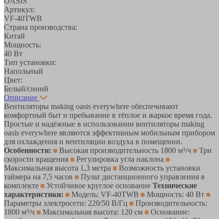
ОASIS
Артикул:
VF-40TWB
Страна производства:
Китай
Мощность:
40 Вт
Тип установки:
Напольный
Цвет:
Белый/синий
Описание
Вентиляторы making oasis everywhere обеспечивают
комфортный быт и пребывание в тёплое и жаркое время года.
Простые и надёжные в использовании вентиляторы making
oasis everywhere являются эффективным мобильным прибором
для охлаждения и вентиляции воздуха в помещении.
Особенности:
Высокая производительность 1800 м³/ч
Три
скорости вращения
Регулировка угла наклона
Максимальная высота 1,3 метра
Возможность установки
таймера на 7,5 часов
Пульт дистанционного управления в
комплекте
Устойчивое круглое основание
Технические
характеристики:
Модель: VF-40TWB
Мощность: 40 Вт
Параметры электросети: 220/50 В/Гц
Производительность:
1800 м³/ч
Максимальная высота: 120 см
Основание: