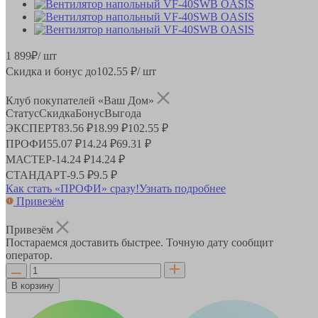
1 899
₽
/ шт
Скидка и бонус до
102.55
₽/ шт
Клуб покупателей «Ваш Дом»
Статус
Скидка
Бонус
Выгода
ЭКСПЕРТ
83.56 ₽
18.99 ₽
102.55 ₽
ПРОФИ
55.07 ₽
14.24 ₽
69.31 ₽
МАСТЕР
-
14.24 ₽
14.24 ₽
СТАНДАРТ
-
9.5 ₽
9.5 ₽
Как стать «ПРОФИ» сразу!
Узнать подробнее
Привезём
Привезём
Постараемся доставить быстрее. Точную дату сообщит
оператор.
В корзину