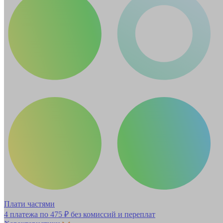
Плати частями
4 платежа по
475 ₽
без комиссий и переплат