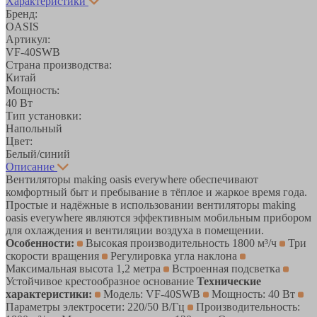
Характеристики
Бренд:
ОASIS
Артикул:
VF-40SWB
Страна производства:
Китай
Мощность:
40 Вт
Тип установки:
Напольный
Цвет:
Белый/синий
Описание
Вентиляторы making oasis everywhere обеспечивают
комфортный быт и пребывание в тёплое и жаркое время года.
Простые и надёжные в использовании вентиляторы making
oasis everywhere являются эффективным мобильным прибором
для охлаждения и вентиляции воздуха в помещении.
Особенности:
Высокая производительность 1800 м³/ч
Три
скорости вращения
Регулировка угла наклона
Максимальная высота 1,2 метра
Встроенная подсветка
Устойчивое крестообразное основание
Технические
характеристики:
Модель: VF-40SWB
Мощность: 40 Вт
Параметры электросети: 220/50 В/Гц
Производительность: