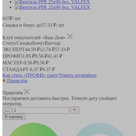
637
₽
/ шт
Скидка и бонус до
57.33
₽/ шт
Клуб покупателей «Ваш Дом»
Статус
Скидка
Бонус
Выгода
ЭКСПЕРТ
44.59 ₽
12.74 ₽
57.33 ₽
ПРОФИ
31.85 ₽
9.56 ₽
41.41 ₽
МАСТЕР
-
9.56 ₽
9.56 ₽
СТАНДАРТ
-
6.37 ₽
6.37 ₽
Как стать «ПРОФИ» сразу!
Узнать подробнее
Привезём
Привезём
Постараемся доставить быстрее. Точную дату сообщит
оператор.
В корзину