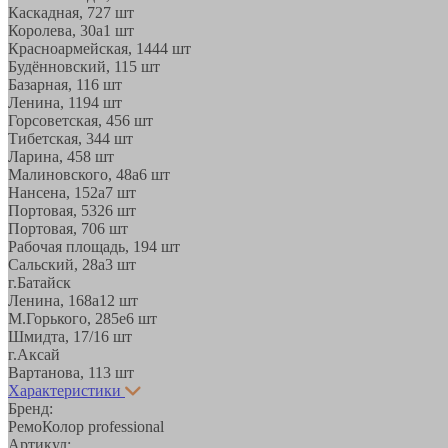
Каскадная, 72
7 шт
Королева, 30а
1 шт
Красноармейская, 144
4 шт
Будённовский, 11
5 шт
Базарная, 11
6 шт
Ленина, 119
4 шт
Горсоветская, 45
6 шт
Тибетская, 34
4 шт
Ларина, 45
8 шт
Малиновского, 48а
6 шт
Нансена, 152а
7 шт
Портовая, 532
6 шт
Портовая, 70
6 шт
Рабочая площадь, 19
4 шт
Сальский, 28a
3 шт
г.Батайск
Ленина, 168а
12 шт
М.Горького, 285е
6 шт
Шмидта, 17/1
6 шт
г.Аксай
Вартанова, 11
3 шт
Характеристики
Бренд:
РемоКолор professional
Артикул: