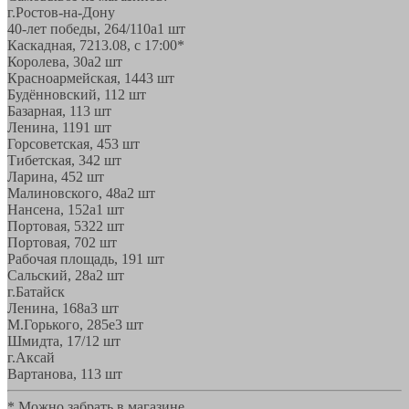
г.Ростов-на-Дону
40-лет победы, 264/110а
1 шт
Каскадная, 72
13.08, с 17:00*
Королева, 30а
2 шт
Красноармейская, 144
3 шт
Будённовский, 11
2 шт
Базарная, 11
3 шт
Ленина, 119
1 шт
Горсоветская, 45
3 шт
Тибетская, 34
2 шт
Ларина, 45
2 шт
Малиновского, 48а
2 шт
Нансена, 152а
1 шт
Портовая, 532
2 шт
Портовая, 70
2 шт
Рабочая площадь, 19
1 шт
Сальский, 28a
2 шт
г.Батайск
Ленина, 168а
3 шт
М.Горького, 285е
3 шт
Шмидта, 17/1
2 шт
г.Аксай
Вартанова, 11
3 шт
* Можно забрать в магазине,