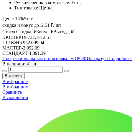
Ручка/черенок в комплекте:
Есть
Тип товара:
Щетка
Цена:
139
₽
/ шт
скидка и бонус до
12.51
₽/ шт
Статус
Скидка, ₽
Бонус, ₽
Выгода, ₽
ЭКСПЕРТ
9.73
2.78
12.51
ПРОФИ
6.95
2.09
9.04
МАСТЕР
-
2.09
2.09
СТАНДАРТ
-
1.39
1.39
Профессиональным строителям -
«ПРОФИ»
сразу!
›
Подробнее 
В наличии: 41 шт
В корзину
В избранное
В избранном
Сравнить
В сравнении