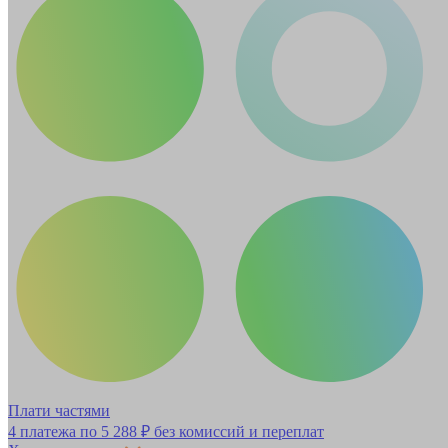
Плати частями
4 платежа по
5 288 ₽
без комиссий и переплат