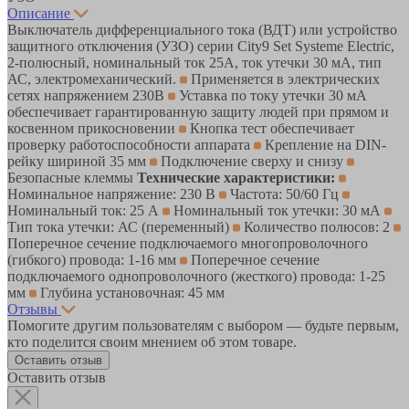
Описание
Выключатель дифференциального тока (ВДТ) или устройство
защитного отключения (УЗО) серии City9 Set Systeme Electric,
2-полюсный, номинальный ток 25А, ток утечки 30 мА, тип
АС, электромеханический.
Применяется в электрических
сетях напряжением 230В
Уставка по току утечки 30 мА
обеспечивает гарантированную защиту людей при прямом и
косвенном прикосновении
Кнопка тест обеспечивает
проверку работоспособности аппарата
Крепление на DIN-
рейку шириной 35 мм
Подключение сверху и снизу
Безопасные клеммы
Технические характеристики:
Номинальное напряжение: 230 В
Частота: 50/60 Гц
Номинальный ток: 25 А
Номинальный ток утечки: 30 мА
Тип тока утечки: АС (переменный)
Количество полюсов: 2
Поперечное сечение подключаемого многопроволочного
(гибкого) провода: 1-16 мм
Поперечное сечение
подключаемого однопроволочного (жесткого) провода: 1-25
мм
Глубина установочная: 45 мм
Отзывы
Помогите другим пользователям с выбором — будьте первым,
кто поделится своим мнением об этом товаре.
Оставить отзыв
Оставить отзыв