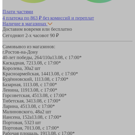
Плати частями
4 платежа по
863 ₽
без комиссий и переплат
Наличие в магазинах
Доставим вовремя или бесплатно
Сегодня
от 2-х часов
от 90 ₽
Самовывоз из магазинов:
г.Ростов-на-Дону
40-лет победы, 264/110а
13.08, с 17:00*
Каскадная, 72
13.08, с 17:00*
Королева, 30а
2 шт
Красноармейская, 144
13.08, с 17:00*
Будённовский, 11
13.08, с 17:00*
Базарная, 11
13.08, с 17:00*
Ленина, 119
13.08, с 17:00*
Горсоветская, 45
13.08, с 17:00*
Тибетская, 34
13.08, с 17:00*
Ларина, 45
13.08, с 17:00*
Малиновского, 48а
2 шт
Нансена, 152а
13.08, с 17:00*
Портовая, 532
3 шт
Портовая, 70
13.08, с 17:00*
Рабочая площадь, 19
13.08, с 17:00*