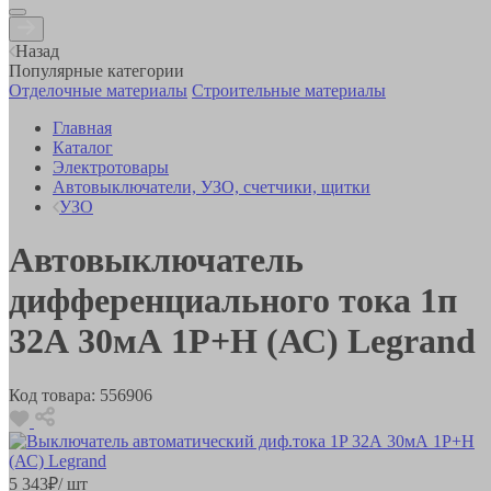
Назад
Популярные категории
Отделочные материалы
Строительные материалы
Главная
Каталог
Электротовары
Автовыключатели, УЗО, счетчики, щитки
УЗО
Автовыключатель
дифференциального тока 1п
32А 30мА 1P+Н (АС) Legrand
Код товара:
556906
5 343
₽
/ шт