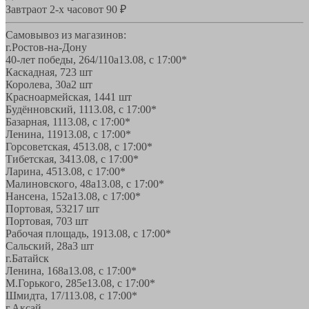
Завтра
от 2-х часов
от 90 ₽
Самовывоз из магазинов:
г.Ростов-на-Дону
40-лет победы, 264/110а
13.08, с 17:00*
Каскадная, 72
3 шт
Королева, 30а
2 шт
Красноармейская, 144
1 шт
Будённовский, 11
13.08, с 17:00*
Базарная, 11
13.08, с 17:00*
Ленина, 119
13.08, с 17:00*
Горсоветская, 45
13.08, с 17:00*
Тибетская, 34
13.08, с 17:00*
Ларина, 45
13.08, с 17:00*
Малиновского, 48а
13.08, с 17:00*
Нансена, 152а
13.08, с 17:00*
Портовая, 532
17 шт
Портовая, 70
3 шт
Рабочая площадь, 19
13.08, с 17:00*
Сальский, 28a
3 шт
г.Батайск
Ленина, 168а
13.08, с 17:00*
М.Горького, 285е
13.08, с 17:00*
Шмидта, 17/1
13.08, с 17:00*
г.Аксай