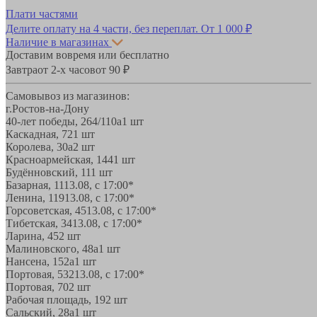
Плати частями
Делите оплату на 4 части, без переплат.
От 1 000 ₽
Наличие в магазинах
Доставим вовремя или бесплатно
Завтра
от 2-х часов
от 90 ₽
Самовывоз из магазинов:
г.Ростов-на-Дону
40-лет победы, 264/110а
1 шт
Каскадная, 72
1 шт
Королева, 30а
2 шт
Красноармейская, 144
1 шт
Будённовский, 11
1 шт
Базарная, 11
13.08, с 17:00*
Ленина, 119
13.08, с 17:00*
Горсоветская, 45
13.08, с 17:00*
Тибетская, 34
13.08, с 17:00*
Ларина, 45
2 шт
Малиновского, 48а
1 шт
Нансена, 152а
1 шт
Портовая, 532
13.08, с 17:00*
Портовая, 70
2 шт
Рабочая площадь, 19
2 шт
Сальский, 28a
1 шт