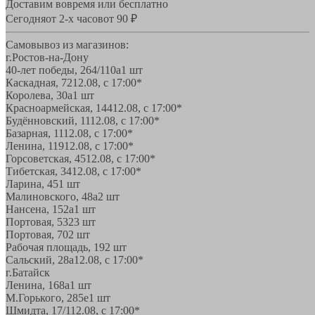
Доставим вовремя или бесплатно
Сегодня
от 2-х часов
от 90 ₽
Самовывоз из магазинов:
г.Ростов-на-Дону
40-лет победы, 264/110а
1 шт
Каскадная, 72
12.08, с 17:00*
Королева, 30а
1 шт
Красноармейская, 144
12.08, с 17:00*
Будённовский, 11
12.08, с 17:00*
Базарная, 11
12.08, с 17:00*
Ленина, 119
12.08, с 17:00*
Горсоветская, 45
12.08, с 17:00*
Тибетская, 34
12.08, с 17:00*
Ларина, 45
1 шт
Малиновского, 48а
2 шт
Нансена, 152а
1 шт
Портовая, 532
3 шт
Портовая, 70
2 шт
Рабочая площадь, 19
2 шт
Сальский, 28a
12.08, с 17:00*
г.Батайск
Ленина, 168а
1 шт
М.Горького, 285е
1 шт
Шмидта, 17/1
12.08, с 17:00*