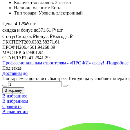
Количество глазков:
2 глазка
Наличие магнита:
Есть
Тип товара:
Уровень электронный
Цена:
4 129
₽
/ шт
скидка и бонус до
371.61
₽/ шт
Статус
Скидка, ₽
Бонус, ₽
Выгода, ₽
ЭКСПЕРТ
289.03
82.58
371.61
ПРОФИ
206.45
61.94
268.39
МАСТЕР
-
61.94
61.94
СТАНДАРТ
-
41.29
41.29
Профессиональным строителям -
«ПРОФИ»
сразу!
›
Подробнее 
Под заказ
Доставим до
Постараемся доставить быстрее. Точную дату сообщит оператор
В корзину
В избранное
В избранном
Сравнить
В сравнении