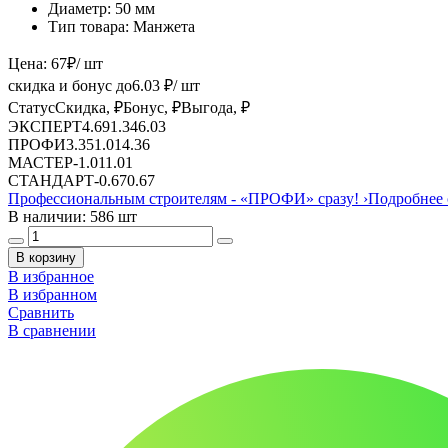
Диаметр:
50 мм
Тип товара:
Манжета
Цена:
67
₽
/ шт
скидка и бонус до
6.03
₽/ шт
Статус
Скидка, ₽
Бонус, ₽
Выгода, ₽
ЭКСПЕРТ
4.69
1.34
6.03
ПРОФИ
3.35
1.01
4.36
МАСТЕР
-
1.01
1.01
СТАНДАРТ
-
0.67
0.67
Профессиональным строителям -
«ПРОФИ»
сразу!
›
Подробнее 
В наличии: 586 шт
В корзину
В избранное
В избранном
Сравнить
В сравнении