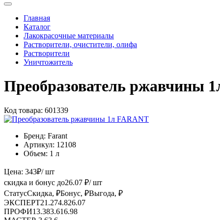
Главная
Каталог
Лакокрасочные материалы
Растворители, очистители, олифа
Растворители
Уничтожитель
Преобразователь ржавчины 
Код товара:
601339
Бренд:
Farant
Артикул:
12108
Объем:
1 л
Цена:
343
₽
/ шт
скидка и бонус до
26.07
₽/ шт
Статус
Скидка, ₽
Бонус, ₽
Выгода, ₽
ЭКСПЕРТ
21.27
4.8
26.07
ПРОФИ
13.38
3.6
16.98