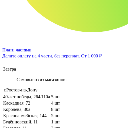
Плати частями
Делите оплату на 4 части, без переплат.
От 1 000 ₽
Завтра
Самовывоз из магазинов:
г.Ростов-на-Дону
40-лет победы, 264/110а
5 шт
Каскадная, 72
4 шт
Королева, 30а
8 шт
Красноармейская, 144
5 шт
Будённовский, 11
1 шт