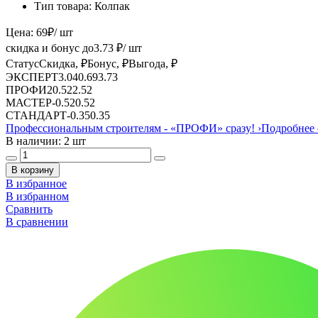
Тип товара:
Колпак
Цена:
69
₽
/ шт
скидка и бонус до
3.73
₽/ шт
Статус
Скидка, ₽
Бонус, ₽
Выгода, ₽
ЭКСПЕРТ
3.04
0.69
3.73
ПРОФИ
2
0.52
2.52
МАСТЕР
-
0.52
0.52
СТАНДАРТ
-
0.35
0.35
Профессиональным строителям -
«ПРОФИ»
сразу!
›
Подробнее 
В наличии: 2 шт
В корзину
В избранное
В избранном
Сравнить
В сравнении