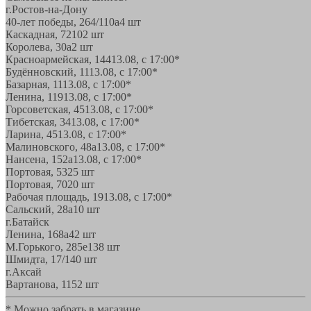
г.Ростов-на-Дону
40-лет победы, 264/110а
4 шт
Каскадная, 72
102 шт
Королева, 30а
2 шт
Красноармейская, 144
13.08, с 17:00*
Будённовский, 11
13.08, с 17:00*
Базарная, 11
13.08, с 17:00*
Ленина, 119
13.08, с 17:00*
Горсоветская, 45
13.08, с 17:00*
Тибетская, 34
13.08, с 17:00*
Ларина, 45
13.08, с 17:00*
Малиновского, 48а
13.08, с 17:00*
Нансена, 152а
13.08, с 17:00*
Портовая, 532
5 шт
Портовая, 70
20 шт
Рабочая площадь, 19
13.08, с 17:00*
Сальский, 28a
10 шт
г.Батайск
Ленина, 168а
42 шт
М.Горького, 285е
138 шт
Шмидта, 17/1
40 шт
г.Аксай
Вартанова, 11
52 шт
* Можно забрать в магазине,