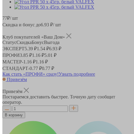
77
₽
/ шт
Скидка и бонус до
6.93
₽/ шт
Клуб покупателей «Ваш Дом»
Статус
Скидка
Бонус
Выгода
ЭКСПЕРТ
5.39 ₽
1.54 ₽
6.93 ₽
ПРОФИ
3.85 ₽
1.16 ₽
5.01 ₽
МАСТЕР
-
1.16 ₽
1.16 ₽
СТАНДАРТ
-
0.77 ₽
0.77 ₽
Как стать «ПРОФИ» сразу!
Узнать подробнее
Привезём
Привезём
Постараемся доставить быстрее. Точную дату сообщит
оператор.
В корзину