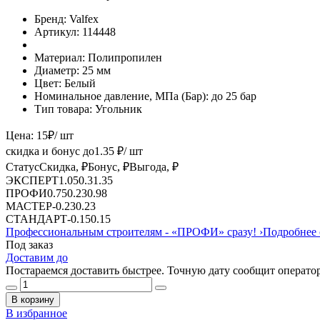
Бренд:
Valfex
Артикул:
114448
Материал:
Полипропилен
Диаметр:
25 мм
Цвет:
Белый
Номинальное давление, МПа (Бар):
до 25 бар
Тип товара:
Угольник
Цена:
15
₽
/ шт
скидка и бонус до
1.35
₽/ шт
Статус
Скидка, ₽
Бонус, ₽
Выгода, ₽
ЭКСПЕРТ
1.05
0.3
1.35
ПРОФИ
0.75
0.23
0.98
МАСТЕР
-
0.23
0.23
СТАНДАРТ
-
0.15
0.15
Профессиональным строителям -
«ПРОФИ»
сразу!
›
Подробнее 
Под заказ
Доставим до
Постараемся доставить быстрее. Точную дату сообщит оператор
В корзину
В избранное