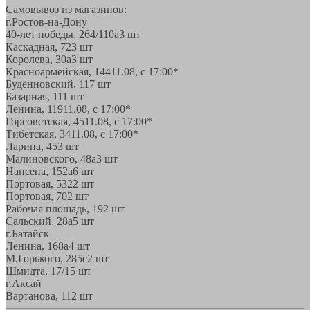
Самовывоз из магазинов:
г.Ростов-на-Дону
40-лет победы, 264/110а
3 шт
Каскадная, 72
3 шт
Королева, 30а
3 шт
Красноармейская, 144
11.08, с 17:00*
Будённовский, 11
7 шт
Базарная, 11
1 шт
Ленина, 119
11.08, с 17:00*
Горсоветская, 45
11.08, с 17:00*
Тибетская, 34
11.08, с 17:00*
Ларина, 45
3 шт
Малиновского, 48а
3 шт
Нансена, 152а
6 шт
Портовая, 532
2 шт
Портовая, 70
2 шт
Рабочая площадь, 19
2 шт
Сальский, 28a
5 шт
г.Батайск
Ленина, 168а
4 шт
М.Горького, 285е
2 шт
Шмидта, 17/1
5 шт
г.Аксай
Вартанова, 11
2 шт