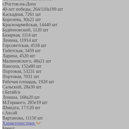
г.Ростов-на-Дону
40-лет победы, 264/110а
109 шт
Каскадная, 72
61 шт
Королева, 30а
21 шт
Красноармейская, 144
40 шт
Будённовский, 11
20 шт
Базарная, 11
14 шт
Ленина, 119
14 шт
Горсоветская, 45
18 шт
Тибетская, 34
59 шт
Ларина, 45
20 шт
Малиновского, 48а
21 шт
Нансена, 152а
80 шт
Портовая, 532
31 шт
Портовая, 70
31 шт
Рабочая площадь, 19
28 шт
Сальский, 28a
30 шт
г.Батайск
Ленина, 168а
20 шт
М.Горького, 285е
19 шт
Шмидта, 17/1
20 шт
г.Аксай
Вартанова, 11
150 шт
Характеристики
Бренд: