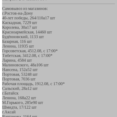
Самовывоз из магазинов:
г.Ростов-на-Дону
40-лет победы, 264/110а
17 шт
Каскадная, 72
29 шт
Королева, 30а
17 шт
Красноармейская, 144
60 шт
Будённовский, 11
33 шт
Базарная, 11
6 шт
Ленина, 119
35 шт
Горсоветская, 45
12.08, с 17:00*
Тибетская, 34
12.08, с 17:00*
Ларина, 45
84 шт
Малиновского, 48а
106 шт
Нансена, 152а
52 шт
Портовая, 532
48 шт
Портовая, 70
36 шт
Рабочая площадь, 19
12.08, с 17:00*
Сальский, 28a
12 шт
г.Батайск
Ленина, 168а
22 шт
М.Горького, 285е
90 шт
Шмидта, 17/1
22 шт
г.Аксай
Вартанова, 11
64 шт