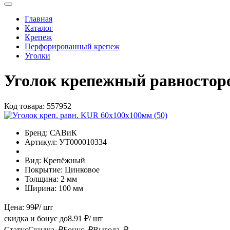
Главная
Каталог
Крепеж
Перфорированный крепеж
Уголки
Уголок крепежный равностор
Код товара:
557952
Бренд:
САВиК
Артикул:
УТ000010334
Вид:
Крепёжный
Покрытие:
Цинковое
Толщина:
2 мм
Ширина:
100 мм
Цена:
99
₽
/ шт
скидка и бонус до
8.91
₽/ шт
Статус
Скидка, ₽
Бонус, ₽
Выгода, ₽