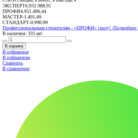
ЭКСПЕРТ
6.93
1.98
8.91
ПРОФИ
4.95
1.49
6.44
МАСТЕР
-
1.49
1.49
СТАНДАРТ
-
0.99
0.99
Профессиональным строителям -
«ПРОФИ»
сразу!
›
Подробнее 
В наличии: 335 шт
В корзину
В избранное
В избранном
Сравнить
В сравнении