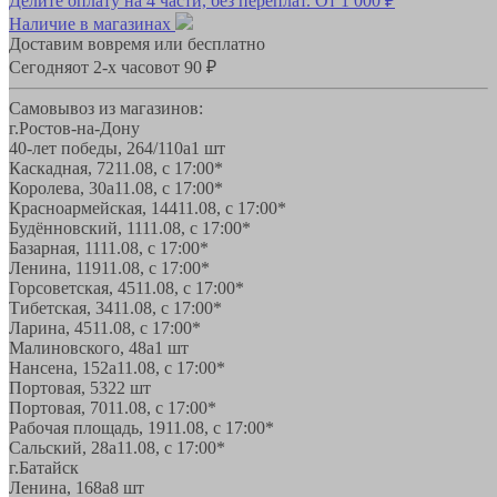
Делите оплату на 4 части, без переплат.
От 1 000 ₽
Наличие в магазинах
Доставим вовремя или бесплатно
Сегодня
от 2-х часов
от 90 ₽
Самовывоз из магазинов:
г.Ростов-на-Дону
40-лет победы, 264/110а
1 шт
Каскадная, 72
11.08, с 17:00*
Королева, 30а
11.08, с 17:00*
Красноармейская, 144
11.08, с 17:00*
Будённовский, 11
11.08, с 17:00*
Базарная, 11
11.08, с 17:00*
Ленина, 119
11.08, с 17:00*
Горсоветская, 45
11.08, с 17:00*
Тибетская, 34
11.08, с 17:00*
Ларина, 45
11.08, с 17:00*
Малиновского, 48а
1 шт
Нансена, 152а
11.08, с 17:00*
Портовая, 532
2 шт
Портовая, 70
11.08, с 17:00*
Рабочая площадь, 19
11.08, с 17:00*
Сальский, 28a
11.08, с 17:00*
г.Батайск
Ленина, 168а
8 шт