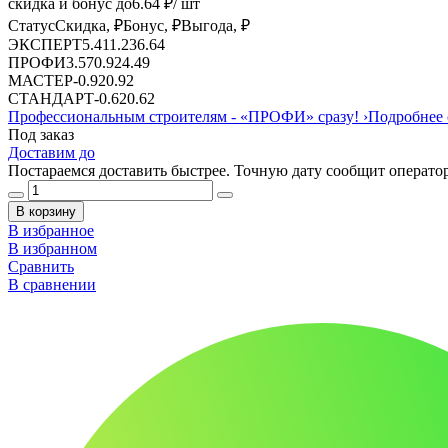
скидка и бонус до
6.64
₽/ шт
Статус
Скидка, ₽
Бонус, ₽
Выгода, ₽
ЭКСПЕРТ
5.41
1.23
6.64
ПРОФИ
3.57
0.92
4.49
МАСТЕР
-
0.92
0.92
СТАНДАРТ
-
0.62
0.62
Профессиональным строителям -
«ПРОФИ»
сразу!
›
Подробнее 
Под заказ
Доставим до
Постараемся доставить быстрее. Точную дату сообщит оператор
В корзину
В избранное
В избранном
Сравнить
В сравнении