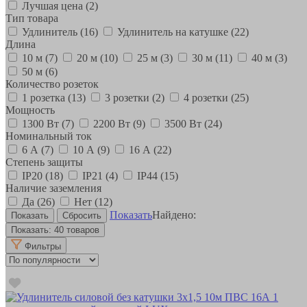
Лучшая цена
(2)
Тип товара
Удлинитель
(16)
Удлинитель на катушке
(22)
Длина
10 м
(7)
20 м
(10)
25 м
(3)
30 м
(11)
40 м
(3)
50 м
(6)
Количество розеток
1 розетка
(13)
3 розетки
(2)
4 розетки
(25)
Мощность
1300 Вт
(7)
2200 Вт
(9)
3500 Вт
(24)
Номинальный ток
6 А
(7)
10 А
(9)
16 А
(22)
Степень защиты
IP20
(18)
IP21
(4)
IP44
(15)
Наличие заземления
Да
(26)
Нет
(12)
Показать
Найдено:
Показать:
40 товаров
Фильтры