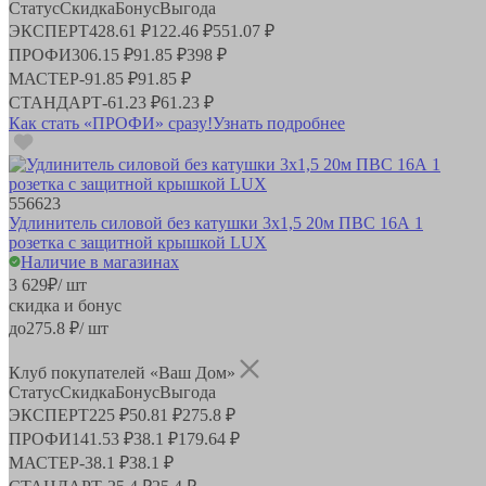
Статус
Скидка
Бонус
Выгода
ЭКСПЕРТ
428.61 ₽
122.46 ₽
551.07 ₽
ПРОФИ
306.15 ₽
91.85 ₽
398 ₽
МАСТЕР
-
91.85 ₽
91.85 ₽
СТАНДАРТ
-
61.23 ₽
61.23 ₽
Как стать «ПРОФИ» сразу!
Узнать подробнее
556623
Удлинитель силовой без катушки 3х1,5 20м ПВС 16А 1
розетка с защитной крышкой LUX
Наличие в магазинах
3 629
₽
/ шт
скидка и бонус
до
275.8
₽/ шт
Клуб покупателей «Ваш Дом»
Статус
Скидка
Бонус
Выгода
ЭКСПЕРТ
225 ₽
50.81 ₽
275.8 ₽
ПРОФИ
141.53 ₽
38.1 ₽
179.64 ₽
МАСТЕР
-
38.1 ₽
38.1 ₽