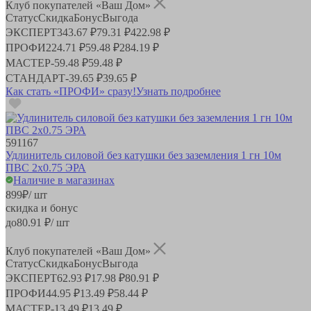
Клуб покупателей «Ваш Дом»
Статус
Скидка
Бонус
Выгода
ЭКСПЕРТ
343.67 ₽
79.31 ₽
422.98 ₽
ПРОФИ
224.71 ₽
59.48 ₽
284.19 ₽
МАСТЕР
-
59.48 ₽
59.48 ₽
СТАНДАРТ
-
39.65 ₽
39.65 ₽
Как стать «ПРОФИ» сразу!
Узнать подробнее
591167
Удлинитель силовой без катушки без заземления 1 гн 10м
ПВС 2х0.75 ЭРА
Наличие в магазинах
899
₽
/ шт
скидка и бонус
до
80.91
₽/ шт
Клуб покупателей «Ваш Дом»
Статус
Скидка
Бонус
Выгода
ЭКСПЕРТ
62.93 ₽
17.98 ₽
80.91 ₽
ПРОФИ
44.95 ₽
13.49 ₽
58.44 ₽
МАСТЕР
-
13.49 ₽
13.49 ₽