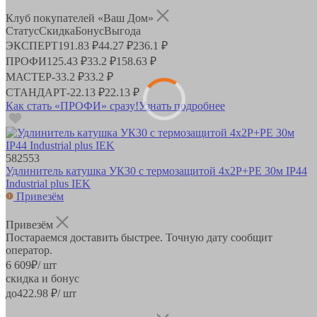
Клуб покупателей «Ваш Дом»
Статус
Скидка
Бонус
Выгода
ЭКСПЕРТ
191.83 ₽
44.27 ₽
236.1 ₽
ПРОФИ
125.43 ₽
33.2 ₽
158.63 ₽
МАСТЕР
-
33.2 ₽
33.2 ₽
СТАНДАРТ
-
22.13 ₽
22.13 ₽
Как стать «ПРОФИ» сразу!
Узнать подробнее
582553
Удлинитель катушка УК30 с термозащитой 4х2Р+PЕ 30м IP44
Industrial plus IEK
Привезём
Привезём
Постараемся доставить быстрее. Точную дату сообщит
оператор.
6 609
₽
/ шт
скидка и бонус
до
422.98
₽/ шт