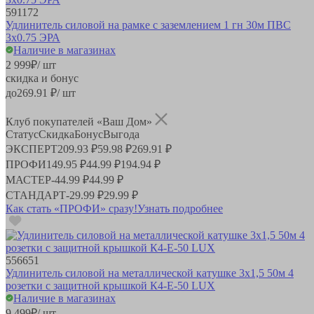
591172
Удлинитель силовой на рамке c заземлением 1 гн 30м ПВС
3x0.75 ЭРА
Наличие в магазинах
2 999
₽
/ шт
скидка и бонус
до
269.91
₽/ шт
Клуб покупателей «Ваш Дом»
Статус
Скидка
Бонус
Выгода
ЭКСПЕРТ
209.93 ₽
59.98 ₽
269.91 ₽
ПРОФИ
149.95 ₽
44.99 ₽
194.94 ₽
МАСТЕР
-
44.99 ₽
44.99 ₽
СТАНДАРТ
-
29.99 ₽
29.99 ₽
Как стать «ПРОФИ» сразу!
Узнать подробнее
556651
Удлинитель силовой на металлической катушке 3x1,5 50м 4
розетки с защитной крышкой К4-Е-50 LUX
Наличие в магазинах
9 499
₽
/ шт