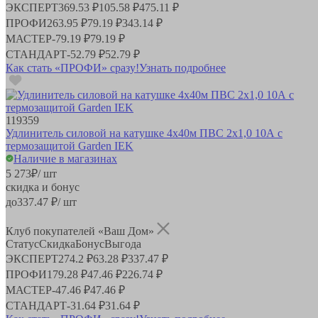
ЭКСПЕРТ
369.53 ₽
105.58 ₽
475.11 ₽
ПРОФИ
263.95 ₽
79.19 ₽
343.14 ₽
МАСТЕР
-
79.19 ₽
79.19 ₽
СТАНДАРТ
-
52.79 ₽
52.79 ₽
Как стать «ПРОФИ» сразу!
Узнать подробнее
119359
Удлинитель силовой на катушке 4х40м ПВС 2х1,0 10А с
термозащитой Garden IEK
Наличие в магазинах
5 273
₽
/ шт
скидка и бонус
до
337.47
₽/ шт
Клуб покупателей «Ваш Дом»
Статус
Скидка
Бонус
Выгода
ЭКСПЕРТ
274.2 ₽
63.28 ₽
337.47 ₽
ПРОФИ
179.28 ₽
47.46 ₽
226.74 ₽
МАСТЕР
-
47.46 ₽
47.46 ₽
СТАНДАРТ
-
31.64 ₽
31.64 ₽