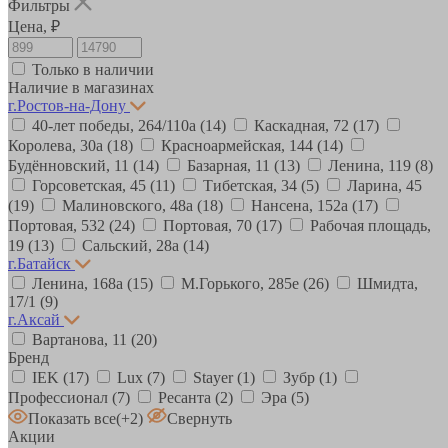
Фильтры
Цена, ₽
Только в наличии
Наличие в магазинах
г.Ростов-на-Дону
40-лет победы, 264/110а
(14)
Каскадная, 72
(17)
Королева, 30а
(18)
Красноармейская, 144
(14)
Будённовский, 11
(14)
Базарная, 11
(13)
Ленина, 119
(8)
Горсоветская, 45
(11)
Тибетская, 34
(5)
Ларина, 45
(19)
Малиновского, 48а
(18)
Нансена, 152а
(17)
Портовая, 532
(24)
Портовая, 70
(17)
Рабочая площадь,
19
(13)
Сальский, 28a
(14)
г.Батайск
Ленина, 168а
(15)
М.Горького, 285е
(26)
Шмидта,
17/1
(9)
г.Аксай
Вартанова, 11
(20)
Бренд
IEK
(17)
Lux
(7)
Stayer
(1)
Зубр
(1)
Профессионал
(7)
Ресанта
(2)
Эра
(5)
Показать все
(+2)
Свернуть
Акции