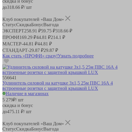
скидка и бонус
до
318.66
₽/ шт
Клуб покупателей «Ваш Дом»
Статус
Скидка
Бонус
Выгода
ЭКСПЕРТ
258.91 ₽
59.75 ₽
318.66 ₽
ПРОФИ
169.29 ₽
44.81 ₽
214.1 ₽
МАСТЕР
-
44.81 ₽
44.81 ₽
СТАНДАРТ
-
29.87 ₽
29.87 ₽
Как стать «ПРОФИ» сразу!
Узнать подробнее
556641
Удлинитель силовой на катушке 3x1,5 25м ПВС 16А 4
встроенные розетки с защитной крышкой LUX
Наличие в магазинах
5 279
₽
/ шт
скидка и бонус
до
475.11
₽/ шт
Клуб покупателей «Ваш Дом»
Статус
Скидка
Бонус
Выгода