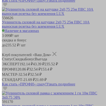
Как стать «ПРОФИ» сразу!
Узнать подробнее
556626
Удлинитель силовой на катушке 2х0,75 25м ПВС 10А
выносная розетка без заземления LUX
Наличие в магазинах
3 099
₽
/ шт
скидка и бонус
до
235.52
₽/ шт
Клуб покупателей «Ваш Дом»
Статус
Скидка
Бонус
Выгода
ЭКСПЕРТ
192.14 ₽
43.39 ₽
235.52 ₽
ПРОФИ
120.86 ₽
32.54 ₽
153.4 ₽
МАСТЕР
-
32.54 ₽
32.54 ₽
СТАНДАРТ
-
21.69 ₽
21.69 ₽
Как стать «ПРОФИ» сразу!
Узнать подробнее
591170
Удлинитель силовой рамка c заземлением 1 гн 10м ПВС