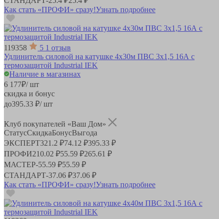
СТАНДАРТ
-
25.4 ₽
25.4 ₽
Как стать «ПРОФИ» сразу!
Узнать подробнее
119358
5
1 отзыв
Удлинитель силовой на катушке 4х30м ПВС 3х1,5 16А с
термозащитой Industrial IEK
Наличие в магазинах
6 177
₽
/ шт
скидка и бонус
до
395.33
₽/ шт
Клуб покупателей «Ваш Дом»
Статус
Скидка
Бонус
Выгода
ЭКСПЕРТ
321.2 ₽
74.12 ₽
395.33 ₽
ПРОФИ
210.02 ₽
55.59 ₽
265.61 ₽
МАСТЕР
-
55.59 ₽
55.59 ₽
СТАНДАРТ
-
37.06 ₽
37.06 ₽
Как стать «ПРОФИ» сразу!
Узнать подробнее