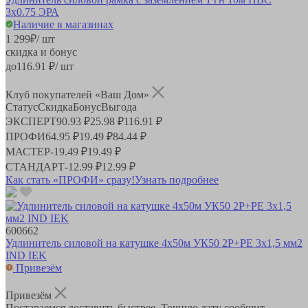
3x0.75 ЭРА
Наличие в магазинах
1 299
₽
/ шт
скидка и бонус
до
116.91
₽/ шт
Клуб покупателей «Ваш Дом»
Статус
Скидка
Бонус
Выгода
ЭКСПЕРТ
90.93 ₽
25.98 ₽
116.91 ₽
ПРОФИ
64.95 ₽
19.49 ₽
84.44 ₽
МАСТЕР
-
19.49 ₽
19.49 ₽
СТАНДАРТ
-
12.99 ₽
12.99 ₽
Как стать «ПРОФИ» сразу!
Узнать подробнее
600662
Удлинитель силовой на катушке 4х50м УК50 2Р+PЕ 3х1,5 мм2
IND IEK
Привезём
Привезём
Постараемся доставить быстрее. Точную дату сообщит