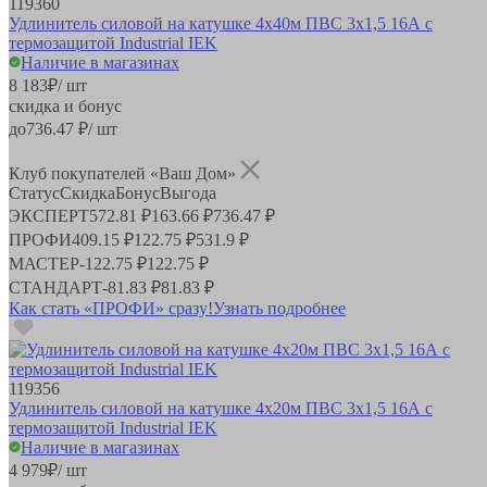
119360
Удлинитель силовой на катушке 4х40м ПВС 3х1,5 16А с
термозащитой Industrial IEK
Наличие в магазинах
8 183
₽
/ шт
скидка и бонус
до
736.47
₽/ шт
Клуб покупателей «Ваш Дом»
Статус
Скидка
Бонус
Выгода
ЭКСПЕРТ
572.81 ₽
163.66 ₽
736.47 ₽
ПРОФИ
409.15 ₽
122.75 ₽
531.9 ₽
МАСТЕР
-
122.75 ₽
122.75 ₽
СТАНДАРТ
-
81.83 ₽
81.83 ₽
Как стать «ПРОФИ» сразу!
Узнать подробнее
119356
Удлинитель силовой на катушке 4х20м ПВС 3х1,5 16А с
термозащитой Industrial IEK
Наличие в магазинах
4 979
₽
/ шт