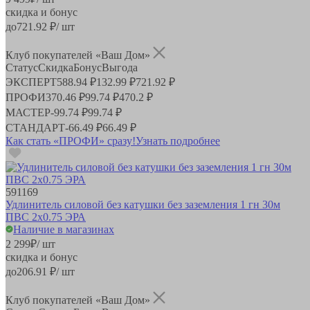
скидка и бонус
до
721.92
₽/ шт
Клуб покупателей «Ваш Дом»
Статус
Скидка
Бонус
Выгода
ЭКСПЕРТ
588.94 ₽
132.99 ₽
721.92 ₽
ПРОФИ
370.46 ₽
99.74 ₽
470.2 ₽
МАСТЕР
-
99.74 ₽
99.74 ₽
СТАНДАРТ
-
66.49 ₽
66.49 ₽
Как стать «ПРОФИ» сразу!
Узнать подробнее
591169
Удлинитель силовой без катушки без заземления 1 гн 30м
ПВС 2х0.75 ЭРА
Наличие в магазинах
2 299
₽
/ шт
скидка и бонус
до
206.91
₽/ шт
Клуб покупателей «Ваш Дом»