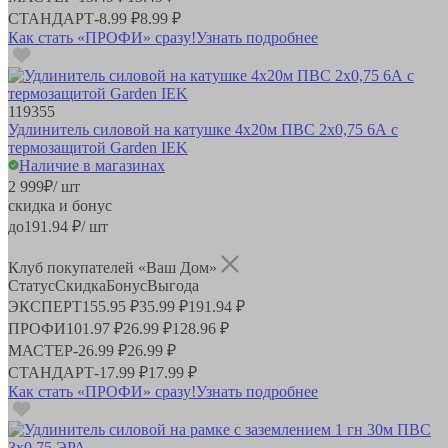
СТАНДАРТ
-
8.99 ₽
8.99 ₽
Как стать «ПРОФИ» сразу!
Узнать подробнее
119355
Удлинитель силовой на катушке 4х20м ПВС 2х0,75 6А с
термозащитой Garden IEK
Наличие в магазинах
2 999
₽
/ шт
скидка и бонус
до
191.94
₽/ шт
Клуб покупателей «Ваш Дом»
Статус
Скидка
Бонус
Выгода
ЭКСПЕРТ
155.95 ₽
35.99 ₽
191.94 ₽
ПРОФИ
101.97 ₽
26.99 ₽
128.96 ₽
МАСТЕР
-
26.99 ₽
26.99 ₽
СТАНДАРТ
-
17.99 ₽
17.99 ₽
Как стать «ПРОФИ» сразу!
Узнать подробнее