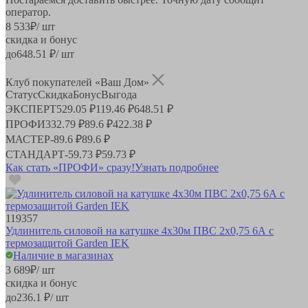
оператор.
8 533
₽
/ шт
скидка и бонус
до
648.51
₽/ шт
Клуб покупателей «Ваш Дом»
Статус
Скидка
Бонус
Выгода
ЭКСПЕРТ
529.05 ₽
119.46 ₽
648.51 ₽
ПРОФИ
332.79 ₽
89.6 ₽
422.38 ₽
МАСТЕР
-
89.6 ₽
89.6 ₽
СТАНДАРТ
-
59.73 ₽
59.73 ₽
Как стать «ПРОФИ» сразу!
Узнать подробнее
119357
Удлинитель силовой на катушке 4х30м ПВС 2х0,75 6А с
термозащитой Garden IEK
Наличие в магазинах
3 689
₽
/ шт
скидка и бонус
до
236.1
₽/ шт