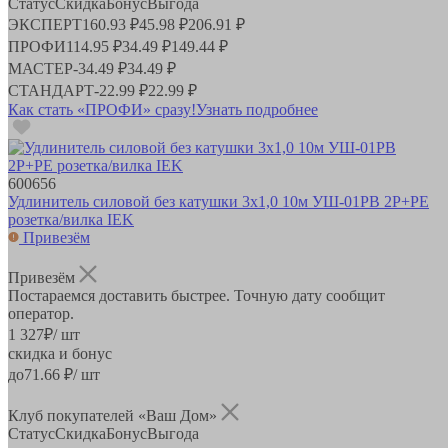
Статус
Скидка
Бонус
Выгода
ЭКСПЕРТ
160.93 ₽
45.98 ₽
206.91 ₽
ПРОФИ
114.95 ₽
34.49 ₽
149.44 ₽
МАСТЕР
-
34.49 ₽
34.49 ₽
СТАНДАРТ
-
22.99 ₽
22.99 ₽
Как стать «ПРОФИ» сразу!
Узнать подробнее
600656
Удлинитель силовой без катушки 3x1,0 10м УШ-01РВ 2Р+PЕ
розетка/вилка IEK
Привезём
Привезём
Постараемся доставить быстрее. Точную дату сообщит
оператор.
1 327
₽
/ шт
скидка и бонус
до
71.66
₽/ шт
Клуб покупателей «Ваш Дом»
Статус
Скидка
Бонус
Выгода