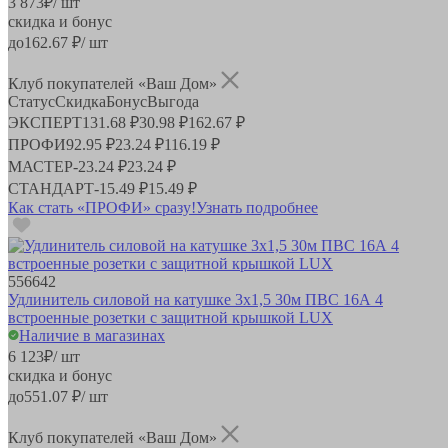
3 873
₽
/ шт
скидка и бонус
до
162.67
₽/ шт
Клуб покупателей «Ваш Дом»
Статус
Скидка
Бонус
Выгода
ЭКСПЕРТ
131.68 ₽
30.98 ₽
162.67 ₽
ПРОФИ
92.95 ₽
23.24 ₽
116.19 ₽
МАСТЕР
-
23.24 ₽
23.24 ₽
СТАНДАРТ
-
15.49 ₽
15.49 ₽
Как стать «ПРОФИ» сразу!
Узнать подробнее
556642
Удлинитель силовой на катушке 3x1,5 30м ПВС 16А 4
встроенные розетки с защитной крышкой LUX
Наличие в магазинах
6 123
₽
/ шт
скидка и бонус
до
551.07
₽/ шт
Клуб покупателей «Ваш Дом»