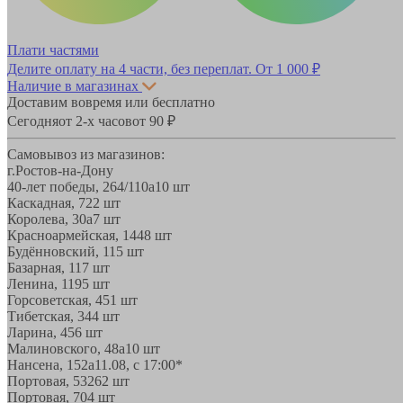
Плати частями
Делите оплату на 4 части, без переплат.
От 1 000 ₽
Наличие в магазинах
Доставим вовремя или бесплатно
Сегодня
от 2-х часов
от 90 ₽
Самовывоз из магазинов:
г.Ростов-на-Дону
40-лет победы, 264/110а
10 шт
Каскадная, 72
2 шт
Королева, 30а
7 шт
Красноармейская, 144
8 шт
Будённовский, 11
5 шт
Базарная, 11
7 шт
Ленина, 119
5 шт
Горсоветская, 45
1 шт
Тибетская, 34
4 шт
Ларина, 45
6 шт
Малиновского, 48а
10 шт
Нансена, 152а
11.08, с 17:00*
Портовая, 532
62 шт
Портовая, 70
4 шт