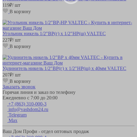
119
₽
/ шт
В корзину
Угольник никель 1/2"ВР(г) х 1/2"НР(ш) VALTEC
227
₽
/ шт
В корзину
Удлинитель никель 1/2"ВР(г) х 1/2"НР(ш) х 40мм VALTEC
207
₽
/ шт
В корзину
Заказать звонок
Горячая линия и заказ по телефону
Ежедневно с 7:00 до 20:00
+7 (863) 310-000-3
info@vashdom24.ru
Telegram
Max
Ваш Дом Профи - отдел оптовых продаж