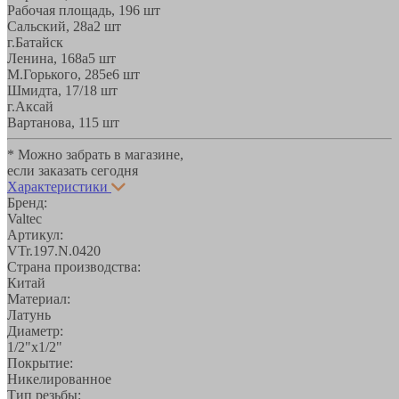
Рабочая площадь, 19
6 шт
Сальский, 28a
2 шт
г.Батайск
Ленина, 168а
5 шт
М.Горького, 285е
6 шт
Шмидта, 17/1
8 шт
г.Аксай
Вартанова, 11
5 шт
* Можно забрать в магазине,
если заказать сегодня
Характеристики
Бренд:
Valtec
Артикул:
VTr.197.N.0420
Страна производства:
Китай
Материал:
Латунь
Диаметр:
1/2"x1/2"
Покрытие:
Никелированное
Тип резьбы: