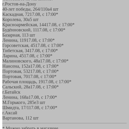
г.Ростов-на-Дону
40-лет победы, 264/110а
4 шт
Каскадная, 72
17.08, с 17:00*
Королева, 30а
5 шт
Красноармейская, 144
17.08, с 17:00*
Будённовский, 11
17.08, с 17:00*
Базарная, 11
3 шт
Ленина, 119
17.08, с 17:00*
Горсоветская, 45
17.08, с 17:00*
Тибетская, 34
17.08, с 17:00*
Ларина, 45
17.08, с 17:00*
Малиновского, 48а
17.08, с 17:00*
Нансена, 152а
17.08, с 17:00*
Портовая, 532
17.08, с 17:00*
Портовая, 70
17.08, с 17:00*
Рабочая площадь, 19
17.08, с 17:00*
Сальский, 28a
17.08, с 17:00*
г.Батайск
Ленина, 168а
17.08, с 17:00*
М.Горького, 285е
3 шт
Шмидта, 17/1
17.08, с 17:00*
г.Аксай
Вартанова, 11
2 шт
* Можно забрать в магазине,