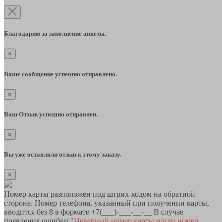
Благодарим за заполнение анкеты.
×
Ваше сообщение успешно отправлено.
×
Ваш Отзыв успешно отправлен.
×
Вы уже оставляли отзыв к этому заказу.
×
Номер карты разположен под штрих-кодом на обратной
стороне. Номер телефона, указанный при получении карты,
вводится без 8 в формате +7(___)-___-__-__ В случае
появления ошибки
"Неверный номер карты и/или номер