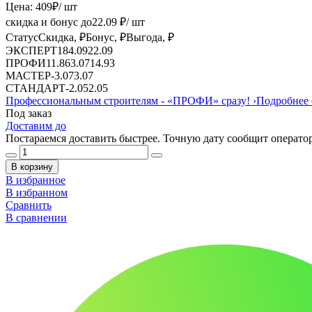
Цена:
409
₽
/ шт
скидка и бонус до
22.09
₽/ шт
Статус
Скидка, ₽
Бонус, ₽
Выгода, ₽
ЭКСПЕРТ
18
4.09
22.09
ПРОФИ
11.86
3.07
14.93
МАСТЕР
-
3.07
3.07
СТАНДАРТ
-
2.05
2.05
Профессиональным строителям -
«ПРОФИ»
сразу!
›
Подробнее 
Под заказ
Доставим до
Постараемся доставить быстрее. Точную дату сообщит оператор
В корзину
В избранное
В избранном
Сравнить
В сравнении