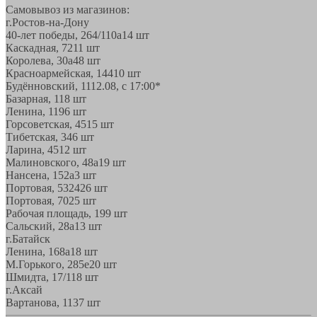
Самовывоз из магазинов:
г.Ростов-на-Дону
40-лет победы, 264/110а
14 шт
Каскадная, 72
11 шт
Королева, 30а
48 шт
Красноармейская, 144
10 шт
Будённовский, 11
12.08, с 17:00*
Базарная, 11
8 шт
Ленина, 119
6 шт
Горсоветская, 45
15 шт
Тибетская, 34
6 шт
Ларина, 45
12 шт
Малиновского, 48а
19 шт
Нансена, 152а
3 шт
Портовая, 532
426 шт
Портовая, 70
25 шт
Рабочая площадь, 19
9 шт
Сальский, 28a
13 шт
г.Батайск
Ленина, 168а
18 шт
М.Горького, 285е
20 шт
Шмидта, 17/1
18 шт
г.Аксай
Вартанова, 11
37 шт