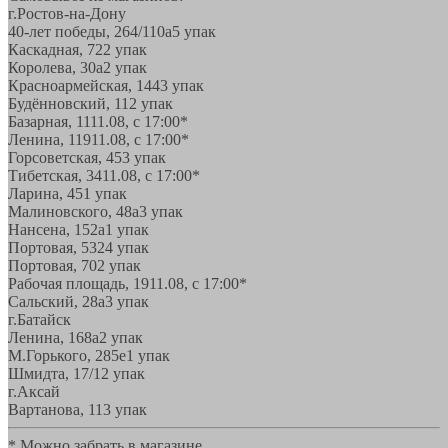
г.Ростов-на-Дону
40-лет победы, 264/110а
5 упак
Каскадная, 72
2 упак
Королева, 30а
2 упак
Красноармейская, 144
3 упак
Будённовский, 11
2 упак
Базарная, 11
11.08, с 17:00*
Ленина, 119
11.08, с 17:00*
Горсоветская, 45
3 упак
Тибетская, 34
11.08, с 17:00*
Ларина, 45
1 упак
Малиновского, 48а
3 упак
Нансена, 152а
1 упак
Портовая, 532
4 упак
Портовая, 70
2 упак
Рабочая площадь, 19
11.08, с 17:00*
Сальский, 28a
3 упак
г.Батайск
Ленина, 168а
2 упак
М.Горького, 285е
1 упак
Шмидта, 17/1
2 упак
г.Аксай
Вартанова, 11
3 упак
* Можно забрать в магазине,