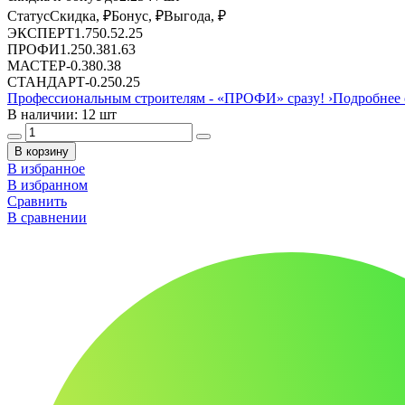
Статус
Скидка, ₽
Бонус, ₽
Выгода, ₽
ЭКСПЕРТ
1.75
0.5
2.25
ПРОФИ
1.25
0.38
1.63
МАСТЕР
-
0.38
0.38
СТАНДАРТ
-
0.25
0.25
Профессиональным строителям -
«ПРОФИ»
сразу!
›
Подробнее 
В наличии: 12 шт
В корзину
В избранное
В избранном
Сравнить
В сравнении