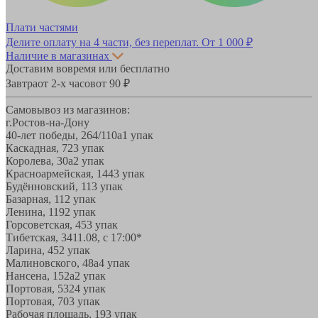
Плати частями
Делите оплату на 4 части, без переплат.
От 1 000 ₽
Наличие в магазинах
Доставим вовремя или бесплатно
Завтра
от 2-х часов
от 90 ₽
Самовывоз из магазинов:
г.Ростов-на-Дону
40-лет победы, 264/110а
1 упак
Каскадная, 72
3 упак
Королева, 30а
2 упак
Красноармейская, 144
3 упак
Будённовский, 11
3 упак
Базарная, 11
2 упак
Ленина, 119
2 упак
Горсоветская, 45
3 упак
Тибетская, 34
11.08, с 17:00*
Ларина, 45
2 упак
Малиновского, 48а
4 упак
Нансена, 152а
2 упак
Портовая, 532
4 упак
Портовая, 70
3 упак
Рабочая площадь, 19
3 упак