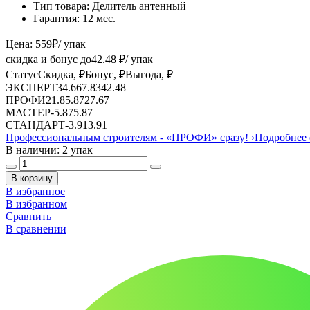
Тип товара:
Делитель антенный
Гарантия:
12 мес.
Цена:
559
₽
/ упак
скидка и бонус до
42.48
₽/ упак
Статус
Скидка, ₽
Бонус, ₽
Выгода, ₽
ЭКСПЕРТ
34.66
7.83
42.48
ПРОФИ
21.8
5.87
27.67
МАСТЕР
-
5.87
5.87
СТАНДАРТ
-
3.91
3.91
Профессиональным строителям -
«ПРОФИ»
сразу!
›
Подробнее 
В наличии: 2 упак
В корзину
В избранное
В избранном
Сравнить
В сравнении