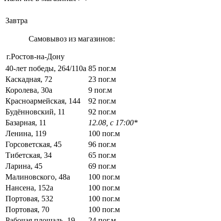
Завтра
Самовывоз из магазинов:
г.Ростов-на-Дону
40-лет победы, 264/110а
85 пог.м
Каскадная, 72
23 пог.м
Королева, 30а
9 пог.м
Красноармейская, 144
92 пог.м
Будённовский, 11
92 пог.м
Базарная, 11
12.08, с 17:00*
Ленина, 119
100 пог.м
Горсоветская, 45
96 пог.м
Тибетская, 34
65 пог.м
Ларина, 45
69 пог.м
Малиновского, 48а
100 пог.м
Нансена, 152а
100 пог.м
Портовая, 532
100 пог.м
Портовая, 70
100 пог.м
Рабочая площадь, 19
24 пог.м