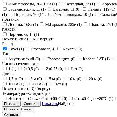
40-лет победы, 264/110а
(1)
Каскадная, 72
(1)
Королев
Будённовский, 11
(1)
Базарная, 11
(0)
Ленина, 119
(1)
(1)
Портовая, 70
(1)
Рабочая площадь, 19
(1)
Сальский
г.Батайск
Ленина, 168а
(1)
М.Горького, 285е
(1)
Шмидта, 17/1
(
г.Аксай
Вартанова, 11
(1)
Показать еще
(+16)
Свернуть
Бренд
Cavel
(1)
Proconnect
(4)
Rexant
(14)
Тип
Акустический
(0)
Грозозащита
(0)
Кабель SAT
(1)
Число / сечение жил
1
(1)
2х0,5
(0)
2х0,75
(0)
Нет
(0)
Длина
1,5 м
(0)
3 м
(0)
5 м
(0)
10 м
(0)
20 м
(0)
100 м
(1)
200 м
(0)
Нет
(0)
Показать еще
(+3)
Свернуть
Температура эксплуатации
Нет
(0)
От -40°С до +60°С
(0)
От -40°С до +80°С
(1)
Показать
Найдено:
Показать:
1 товар
Сбросить