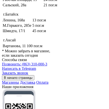
Сальский, 28a
21 пог.м
г.Батайск
Ленина, 168а
13 пог.м
М.Горького, 285е
5 пог.м
Шмидта, 17/1
45 пог.м
г.Аксай
Вартанова, 11
100 пог.м
* Можно забрать в магазине,
если заказать сегодня
Способы связи
Позвонить: (863) 310-000-3
Написать в Telegram
Заказать звонок
В начало страницы
Магазины
Доставка
Оплата
Наши приложения