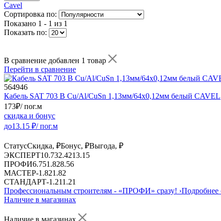
Cavel
Сортировка по:
Показано
1 - 1 из 1
Показать по:
В сравнение добавлен 1 товар
Перейти в сравнение
564946
Кабель SAT 703 B Cu/Al/CuSn 1,13мм/64х0,12мм белый CAVEL
173
₽
/ пог.м
скидка и бонус
до
13.15
₽/ пог.м
Статус
Скидка, ₽
Бонус, ₽
Выгода, ₽
ЭКСПЕРТ
10.73
2.42
13.15
ПРОФИ
6.75
1.82
8.56
МАСТЕР
-
1.82
1.82
СТАНДАРТ
-
1.21
1.21
Профессиональным строителям -
«ПРОФИ»
сразу!
›
Подробнее 
Наличие в магазинах
Наличие в магазинах