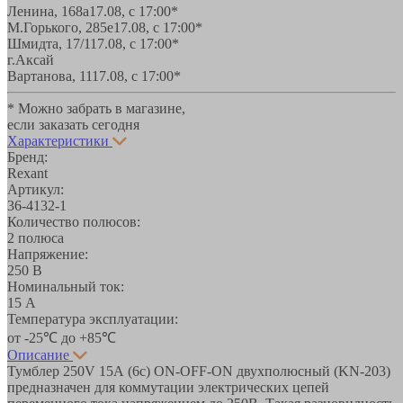
Ленина, 168а
17.08, с 17:00*
М.Горького, 285е
17.08, с 17:00*
Шмидта, 17/1
17.08, с 17:00*
г.Аксай
Вартанова, 11
17.08, с 17:00*
* Можно забрать в магазине,
если заказать сегодня
Характеристики
Бренд:
Rexant
Артикул:
36-4132-1
Количество полюсов:
2 полюса
Напряжение:
250 В
Номинальный ток:
15 А
Температура эксплуатации:
от -25℃ до +85℃
Описание
Тумблер 250V 15А (6c) ON-OFF-ON двухполюсный (KN-203)
предназначен для коммутации электрических цепей