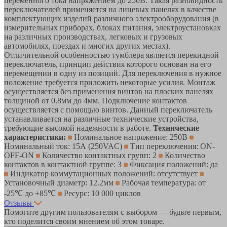
переменного тока напряжением до 250В. Такая разновидность
переключателей применяется на лицевых панелях в качестве
комплектующих изделий различного электрооборудования (в
измерительных приборах, блоках питания, электроустановках
на различных производствах, легковых и грузовых
автомобилях, поездах и многих других местах).
Отличительной особенностью тумблера является перекидной
переключатель, принцип действия которого основан на его
перемещении в одну из позиций. Для переключения в нужное
положение требуется приложить некоторые усилия. Монтаж
осуществляется без применения винтов на плоских панелях
толщиной от 0.8мм до 4мм. Подключение контактов
осуществляется с помощью винтов. Данный переключатель
устанавливается на различные технические устройства,
требующие высокой надежности в работе.
Технические
характеристики:
Номинальное напряжение: 250В
Номинальный ток: 15А (250VAC)
Тип переключения: ON-
OFF-ON
Количество контактных групп: 2
Количество
контактов в контактной группе: 3
Фиксация положений: да
Индикатор коммутационных положений: отсутствует
Установочный диаметр: 12.2мм
Рабочая температура: от
-25℃ до +85℃
Ресурс: 10 000 циклов
Отзывы
Помогите другим пользователям с выбором — будьте первым,
кто поделится своим мнением об этом товаре.