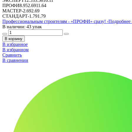
ЭКСПЕРТ
12.53
3.58
16.11
ПРОФИ
8.95
2.69
11.64
МАСТЕР
-
2.69
2.69
СТАНДАРТ
-
1.79
1.79
Профессиональным строителям -
«ПРОФИ»
сразу!
›
Подробнее 
В наличии: 43 упак
В корзину
В избранное
В избранном
Сравнить
В сравнении