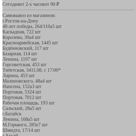
Сегодня
от 2-х часов
от 90 ₽
Самовывоз из магазинов:
г.Ростов-на-Дону
40-лет победы, 264/110а
5 шт
Каскадная, 72
2 шт
Королева, 30а
4 шт
Красноармейская, 144
5 шт
Будённовский, 11
7 шт
Базарная, 11
4 шт
Ленина, 119
7 шт
Горсоветская, 45
3 шт
Тибетская, 34
11.08, с 17:00*
Ларина, 45
3 шт
Малиновского, 48а
4 шт
Нансена, 152а
3 шт
Портовая, 532
4 шт
Портовая, 70
12 шт
Рабочая площадь, 19
3 шт
Сальский, 28a
5 шт
г.Батайск
Ленина, 168а
5 шт
М.Горького, 285е
7 шт
Шмидта, 17/1
4 шт
г.Аксай