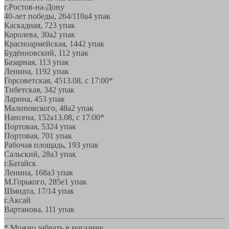
г.Ростов-на-Дону
40-лет победы, 264/110а
4 упак
Каскадная, 72
3 упак
Королева, 30а
2 упак
Красноармейская, 144
2 упак
Будённовский, 11
2 упак
Базарная, 11
3 упак
Ленина, 119
2 упак
Горсоветская, 45
13.08, с 17:00*
Тибетская, 34
2 упак
Ларина, 45
3 упак
Малиновского, 48а
2 упак
Нансена, 152а
13.08, с 17:00*
Портовая, 532
4 упак
Портовая, 70
1 упак
Рабочая площадь, 19
3 упак
Сальский, 28a
3 упак
г.Батайск
Ленина, 168а
3 упак
М.Горького, 285е
1 упак
Шмидта, 17/1
4 упак
г.Аксай
Вартанова, 11
1 упак
* Можно забрать в магазине,