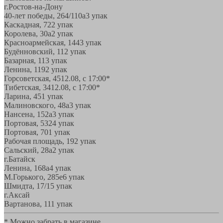
г.Ростов-на-Дону
40-лет победы, 264/110а
3 упак
Каскадная, 72
2 упак
Королева, 30а
2 упак
Красноармейская, 144
3 упак
Будённовский, 11
2 упак
Базарная, 11
3 упак
Ленина, 119
2 упак
Горсоветская, 45
12.08, с 17:00*
Тибетская, 34
12.08, с 17:00*
Ларина, 45
1 упак
Малиновского, 48а
3 упак
Нансена, 152а
3 упак
Портовая, 532
4 упак
Портовая, 70
1 упак
Рабочая площадь, 19
2 упак
Сальский, 28a
2 упак
г.Батайск
Ленина, 168а
4 упак
М.Горького, 285е
6 упак
Шмидта, 17/1
5 упак
г.Аксай
Вартанова, 11
1 упак
* Можно забрать в магазине,