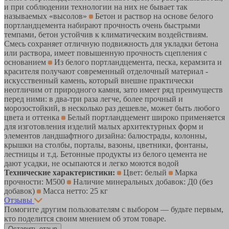
и при соблюдении технологии на них не бывает так
называемых «высолов»
Бетон и раствор на основе белого
портландцемента набирают прочность очень быстрыми
темпами, бетон устойчив к климатическим воздействиям.
Смесь сохраняет отличную подвижность для укладки бетона
или раствора, имеет повышенную прочность сцепления с
основанием
Из белого портландцемента, песка, керамзита и
красителя получают современный отделочный материал -
искусственный камень, который внешне практически
неотличим от природного камня, зато имеет ряд преимуществ
перед ними: в два-три раза легче, более прочный и
морозостойкий, в несколько раз дешевле, может быть любого
цвета и оттенка
Белый портландцемент широко применяется
для изготовления изделий малых архитектурных форм и
элементов ландшафтного дизайна: балюстрады, колонны,
крышки на столбы, порталы, вазоны, цветники, фонтаны,
лестницы и т.д. Бетонные продукты из белого цемента не
дают усадки, не осыпаются и легко моются водой
Технические характеристики:
Цвет: белый
Марка
прочности: М500
Наличие минеральных добавок: Д0 (без
добавок)
Масса нетто: 25 кг
Отзывы
Помогите другим пользователям с выбором — будьте первым,
кто поделится своим мнением об этом товаре.
Оставить отзыв