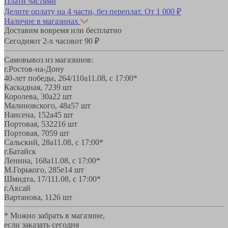
Плати частями
Делите оплату на 4 части, без переплат.
От 1 000 ₽
Наличие в магазинах
Доставим вовремя или бесплатно
Сегодня
от 2-х часов
от 90 ₽
Самовывоз из магазинов:
г.Ростов-на-Дону
40-лет победы, 264/110а
11.08, с 17:00*
Каскадная, 72
39 шт
Королева, 30а
22 шт
Малиновского, 48а
57 шт
Нансена, 152а
45 шт
Портовая, 532
216 шт
Портовая, 70
59 шт
Сальский, 28a
11.08, с 17:00*
г.Батайск
Ленина, 168а
11.08, с 17:00*
М.Горького, 285е
14 шт
Шмидта, 17/1
11.08, с 17:00*
г.Аксай
Вартанова, 11
26 шт
* Можно забрать в магазине,
если заказать сегодня