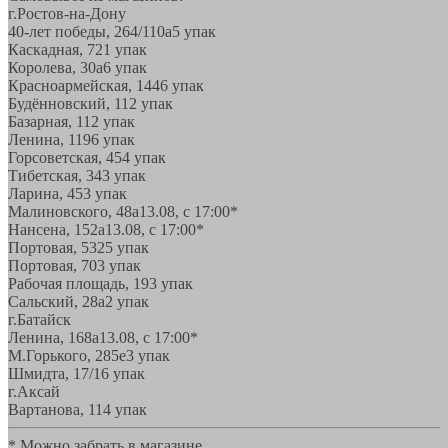
г.Ростов-на-Дону
40-лет победы, 264/110а
5 упак
Каскадная, 72
1 упак
Королева, 30а
6 упак
Красноармейская, 144
6 упак
Будённовский, 11
2 упак
Базарная, 11
2 упак
Ленина, 119
6 упак
Горсоветская, 45
4 упак
Тибетская, 34
3 упак
Ларина, 45
3 упак
Малиновского, 48а
13.08, с 17:00*
Нансена, 152а
13.08, с 17:00*
Портовая, 532
5 упак
Портовая, 70
3 упак
Рабочая площадь, 19
3 упак
Сальский, 28a
2 упак
г.Батайск
Ленина, 168а
13.08, с 17:00*
М.Горького, 285е
3 упак
Шмидта, 17/1
6 упак
г.Аксай
Вартанова, 11
4 упак
* Можно забрать в магазине,