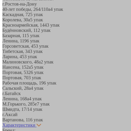
г.Ростов-на-Дону
40-лет победы, 264/110а
4 упак
Каскадная, 72
5 упак
Королева, 30а
5 упак
Красноармейская, 144
3 упак
Будённовский, 11
2 упак
Базарная, 11
5 упак
Ленина, 119
6 упак
Горсоветская, 45
3 упак
Тибетская, 34
3 упак
Ларина, 45
3 упак
Малиновского, 48а
2 упак
Нансена, 152а
5 упак
Портовая, 532
6 упак
Портовая, 70
3 упак
Рабочая площадь, 19
6 упак
Сальский, 28a
4 упак
г.Батайск
Ленина, 168а
4 упак
М.Горького, 285е
7 упак
Шмидта, 17/1
4 упак
г.Аксай
Вартанова, 11
6 упак
Характеристики
Бренд: