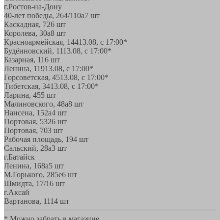
г.Ростов-на-Дону
40-лет победы, 264/110а
7 шт
Каскадная, 72
6 шт
Королева, 30а
8 шт
Красноармейская, 144
13.08, с 17:00*
Будённовский, 11
13.08, с 17:00*
Базарная, 11
6 шт
Ленина, 119
13.08, с 17:00*
Горсоветская, 45
13.08, с 17:00*
Тибетская, 34
13.08, с 17:00*
Ларина, 45
5 шт
Малиновского, 48а
8 шт
Нансена, 152а
4 шт
Портовая, 532
6 шт
Портовая, 70
3 шт
Рабочая площадь, 19
4 шт
Сальский, 28a
3 шт
г.Батайск
Ленина, 168а
5 шт
М.Горького, 285е
6 шт
Шмидта, 17/1
6 шт
г.Аксай
Вартанова, 11
14 шт
* Можно забрать в магазине,