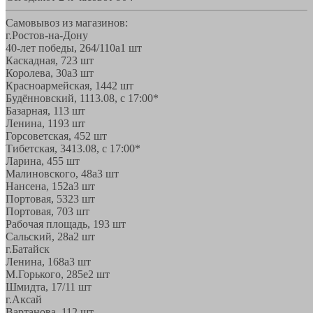
Самовывоз из магазинов:
г.Ростов-на-Дону
40-лет победы, 264/110а
1 шт
Каскадная, 72
3 шт
Королева, 30а
3 шт
Красноармейская, 144
2 шт
Будённовский, 11
13.08, с 17:00*
Базарная, 11
3 шт
Ленина, 119
3 шт
Горсоветская, 45
2 шт
Тибетская, 34
13.08, с 17:00*
Ларина, 45
5 шт
Малиновского, 48а
3 шт
Нансена, 152а
3 шт
Портовая, 532
3 шт
Портовая, 70
3 шт
Рабочая площадь, 19
3 шт
Сальский, 28a
2 шт
г.Батайск
Ленина, 168а
3 шт
М.Горького, 285е
2 шт
Шмидта, 17/1
1 шт
г.Аксай
Вартанова, 11
2 шт