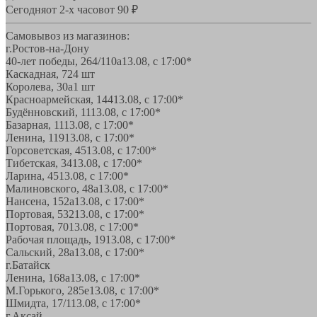
Сегодня
от 2-х часов
от 90 ₽
Самовывоз из магазинов:
г.Ростов-на-Дону
40-лет победы, 264/110а
13.08, с 17:00*
Каскадная, 72
4 шт
Королева, 30а
1 шт
Красноармейская, 144
13.08, с 17:00*
Будённовский, 11
13.08, с 17:00*
Базарная, 11
13.08, с 17:00*
Ленина, 119
13.08, с 17:00*
Горсоветская, 45
13.08, с 17:00*
Тибетская, 34
13.08, с 17:00*
Ларина, 45
13.08, с 17:00*
Малиновского, 48а
13.08, с 17:00*
Нансена, 152а
13.08, с 17:00*
Портовая, 532
13.08, с 17:00*
Портовая, 70
13.08, с 17:00*
Рабочая площадь, 19
13.08, с 17:00*
Сальский, 28a
13.08, с 17:00*
г.Батайск
Ленина, 168а
13.08, с 17:00*
М.Горького, 285е
13.08, с 17:00*
Шмидта, 17/1
13.08, с 17:00*
г.Аксай