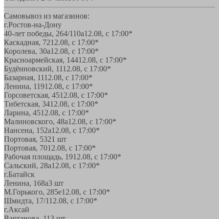
Самовывоз из магазинов:
г.Ростов-на-Дону
40-лет победы, 264/110а
12.08, с 17:00*
Каскадная, 72
12.08, с 17:00*
Королева, 30а
12.08, с 17:00*
Красноармейская, 144
12.08, с 17:00*
Будённовский, 11
12.08, с 17:00*
Базарная, 11
12.08, с 17:00*
Ленина, 119
12.08, с 17:00*
Горсоветская, 45
12.08, с 17:00*
Тибетская, 34
12.08, с 17:00*
Ларина, 45
12.08, с 17:00*
Малиновского, 48а
12.08, с 17:00*
Нансена, 152а
12.08, с 17:00*
Портовая, 532
1 шт
Портовая, 70
12.08, с 17:00*
Рабочая площадь, 19
12.08, с 17:00*
Сальский, 28a
12.08, с 17:00*
г.Батайск
Ленина, 168а
3 шт
М.Горького, 285е
12.08, с 17:00*
Шмидта, 17/1
12.08, с 17:00*
г.Аксай
Вартанова, 11
3 шт